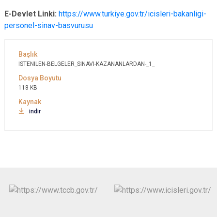
E-Devlet Linki:
https://www.turkiye.gov.tr/icisleri-bakanligi-
personel-sinav-basvurusu
ISTENILEN-BELGELER_SINAVI-KAZANANLARDAN-_1_
118 KB
indir