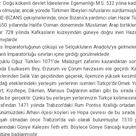
er. Doğu kökenli devlet İdare­lerine Egemenliği M.S. 532 yılına k
 olmuşlar, ancak yö­rede Türkmen İlbeyleri nüfuslarını sürdür­müşle
ANS çekişmelerinde, önce Bizans'a yardımcı olan Hazar Türkl
llarında Halife Osman döne­minde Müslüman Arap birliklerinin y
ır. 728 yılında Kafkasların kuze­yinden güneye doğru inen Haza
mışlardır.
ratorluğunun çöküşü ve Sel­çukluların Anadolu'ya gelmeleri il
lı İmparatorluğu sınırları içine girdiği görülmektedir.
ğuz Türkleri 1071'de Malazgirt zaferini kazandıktan sonra 
da Esulkasım Bey, Erzurum ve Çorum havzasını ele geçirdi. Kar
lerinden Salik Van geçidinden geçerek, il­çemizin yüksek kesimler
ağ eteklerindeki yerleşim yerlerinin isim­leri Türkçe'dir.Örnek Yur
rt, Kızıltepe, Dikmen, Mansus Dağlarının adları gibi bu sırada 
da bir gerçektir. Çünkü bu yerleşim yer­lerimizin Türkçe kelimesinin
fından 1471 yılında Trabzon'da­ki Rum Pontos Krallığı ortadan ka
Günümüzdeki Arhavi ilçesi köy­leri ve Hopa çevresi de bu sırada ,
şah olmadan önce Trabzon'da vali olarak bulunmuştur. 1510 yı
nındaki Gönye Kalesini feth etti. Böylece Gönye Sancağı kurulmu
tüne bağlanmıştır.