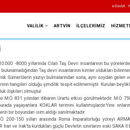
e-Devlet
VALİLİK
ARTVİN
İLÇELERİMİZ
HİZMET
Valilikler
i
-8000 yıllarında Cilalı Taş Devri insanlarının bu yörelerde y
e bulunamadığından Taş devri insanlarının kimler oldukları bilinme
ümerlilerin yazıyı bulmaların­dan sona, aynı soydan gelen ve 
rının hangileri olduğu şimdilik tespit edilmemiştir. Kurulan beyli
k ilişkileri olmuştur.
. 831 yılından itibaren Urartu etkisi görülmektedir. M.Ö. 750
urada yaşayanlara KOKLAR terimini kullanmışlardır.Yine onların 
erin bir boyundan isim al­dığı sanılmaktadır.
150 yılları arasında Roma İmparatorluğu yöreyi ARMANYA K
İran ve Irak'ta kurdukları güçlü Devletin sınırlarını eski SAKA İl 