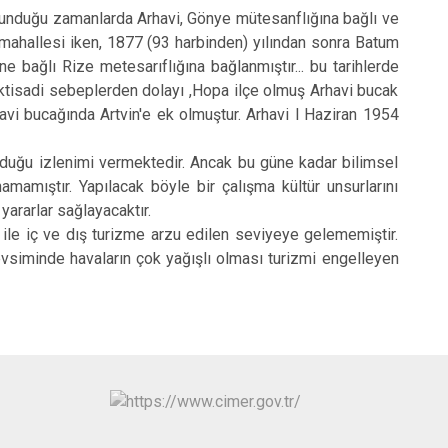
nduğu za­manlarda Arhavi, Gönye mütesanflığına bağ­lı ve
) mahalle­si iken, 1877 (93 harbinden) yılından sonra Batum
bağ­lı Rize metesarıflığına bağlanmıştır... bu tarih­lerde
 iktisadi sebeplerden dolayı ,Hopa ilçe olmuş Arha­vi bucak
avi bucağında Artvin'e ek olmuştur. Arhavi l Ha­ziran 1954
ğu izlenimi ver­mektedir. Ancak bu güne kadar bilimsel
amamıştır. Yapılacak böyle bir çalışma kültür unsurlarını
yararlar sağlayacaktır.
iç ve dış turiz­me arzu edilen seviyeye gelememiştir.
evsiminde havaların çok yağışlı olması turizmi engelleyen