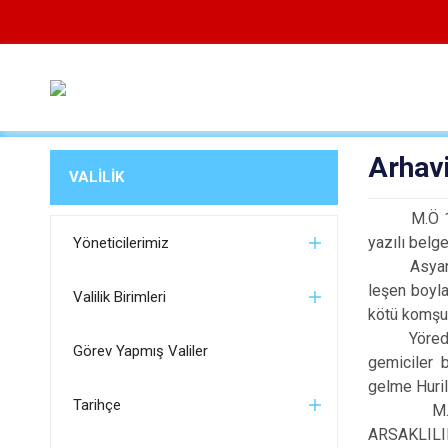
Arhav
VALİLİK
M.Ö 10.000 
yazılı belg
Yöneticilerimiz
Asyanlık S
leşen boyla
Valilik Birimleri
kötü komşulu
Yörede M.Ö
Görev Yapmış Valiler
gemiciler b
gelme Huril
Tarihçe
M.Ö. 200-
ARSAKLILIR 