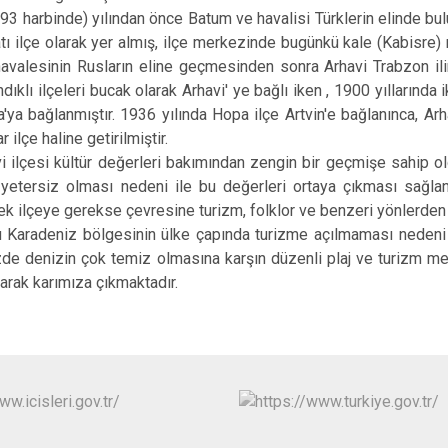
rbinde) yılından önce Batum ve havalisi Türklerin elinde bulu
latı ilçe olarak yer almış, ilçe merkezinde bugünkü kale (Kabisre
valesinin Rusların eline geçmesinden sonra Arhavi Trabzon iline 
dıklı ilçeleri bucak olarak Arhavi' ye bağlı iken , 1900 yıllarında
'ya bağlanmıştır. 1936 yılında Hopa ilçe Artvin'e bağlanınca, Arh
r ilçe haline getiril­miştir.
esi kültür değerleri bakımından zengin bir geçmişe sahip oldu
ı yetersiz olması nedeni ile bu değerleri ortaya çıkması sağlan
rek ilçeye gerekse çevresine turizm, folklor ve benzeri yönlerden 
eniz bölgesinin ülke çapında turizme açılmaması nedeni ile 
izde denizin çok temiz olmasına karşın düzenli plaj ve turizm m
olarak karımıza çıkmaktadır.