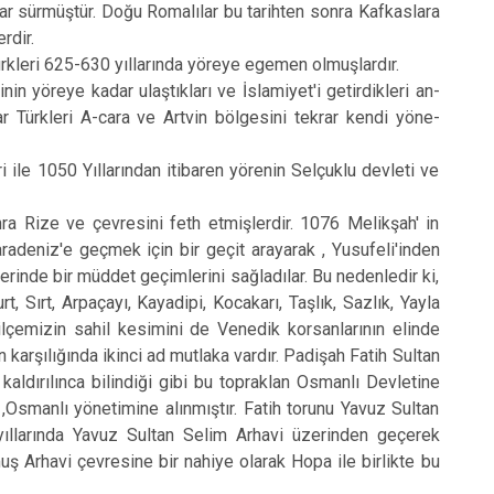
adar sürmüştür. Doğu Romalılar bu tarihten sonra Kafkaslara
rdir.
eri 625-630 yıllarında yöreye egemen olmuşlardır.
öreye kadar ulaştıkları ve İslamiyet'i getirdikleri an­
r Türkleri A-cara ve Artvin bölgesini tekrar kendi yöne­
e 1050 Yıl­larından itibaren yörenin Selçuklu devleti ve
Rize ve çevresini feth etmişlerdir. 1076 Melikşah' in
adeniz'e geçmek için bir geçit arayarak , Yusufeli'inden
inde bir müddet ge­çimlerini sağladılar. Bu nedenledir ki,
t, Sırt, Arpaçayı, Kayadipi, Kocakarı, Taşlık, Sazlık, Yayla
ilçemizin sahil kesi­mini de Venedik korsanlarının elinde
 karşılığında ikinci ad mutlaka vardır. Padişah Fatih Sultan
ldırılınca bilindiği gibi bu topraklan Osmanlı Devleti­ne
Osmanlı yö­netimine alınmıştır. Fatih torunu Yavuz Sul­tan
llarında Ya­vuz Sultan Selim Arhavi üzerinden geçerek
ş Arhavi çevresine bir nahiye olarak Hopa ile birlikte bu