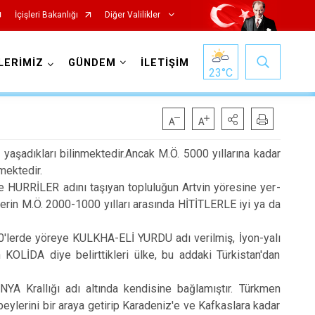
İçişleri Bakanlığı
Diğer Valilikler
LERİMİZ
GÜNDEM
İLETİŞİM
23
°C
aşadıkları bilinmektedir.Ancak M.Ö. 5000 yıllarına kadar
mektedir.
HURRİLER adını taşıyan topluluğun Artvin yöresine yer­
klerin M.Ö. 2000-1000 yılları arasında HİTİTLERLE iyi ya da
'lerde yöreye KULKHA-ELİ YURDU adı verilmiş, İyon-yalı
KOLİDA diye belirttikleri ülke, bu addaki Türkis­tan'dan
rallığı adı altında kendisine bağlamıştır. Türkmen
beylerini bir araya getirip Karadeniz'e ve Kafkaslara kadar