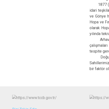
1877 (93 ha
idari teşki
ve Gönye ha
Hopa ve Fın
olarak Hopa
yılında tekra
Arhavi ilç
çalış­malar
tespite ge­
Doğu Karad
Sahil­lerim
bir fak­tör 