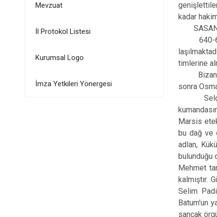
genişlettil
Mevzuat
kadar hakim
SASANE-BİZ
İl Protokol Listesi
640-650 yı
laşılmaktad
Kurumsal Logo
timlerine al
Bizans İmpa
İmza Yetkileri Yönergesi
sonra Osman
Selçuklu O
kumanda­sın
Marsis etek
bu dağ ve d
adlan, Kükü
bulun­duğu 
Mehmet tara
kalmıştır. 
Selim Padi
Batum'un ya
sancak örgü