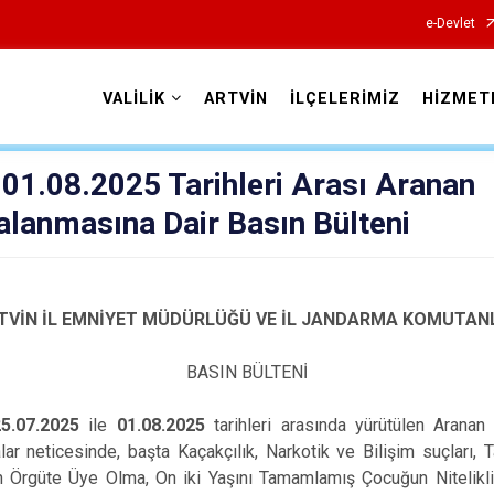
e-Devlet
VALİLİK
ARTVİN
İLÇELERİMİZ
HİZMET
Valilikler
 01.08.2025 Tarihleri Arası Aranan
alanmasına Dair Basın Bülteni
TVİN İL EMNİYET MÜDÜRLÜĞÜ VE İL JANDARMA KOMUTANL
BASIN BÜLTENİ
25.07.2025
ile
01.08.2025
tarihleri arasında yürütülen Aranan
ar neticesinde, başta Kaçakçılık, Narkotik ve Bilişim suçları,
 Örgüte Üye Olma, On iki Yaşını Tamamlamış Çocuğun Nitelikli 