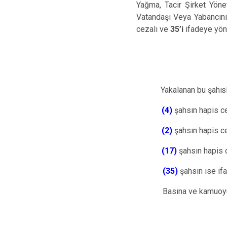
Yağma, Tacir Şirket Yöneti
Vatandaşı Veya Yabancın
cezalı ve
35’i
ifadeye yön
Yakalanan bu
şahıs
(4)
şahsın hapis 
(2)
şahsın hapis 
(17)
şahsın hapis
(35)
şahsın ise ifa
Basına ve kamuoyu