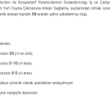
cileri ile Kooperatif Yöneticilerinin Dolandırıcılığı, İş ve Çalışm
ın Yurt Dışına Çıkmasına İmkan Sağlama, suçlarından olmak üz
elik aranan toplam
58
aranan şahıs yakalanmış olup;
lardan;
cezası
20
yıl ve üstü,
cezası
5
-
10
yıl arası,
 cezası
0
-
5
yıl arası,
deye yönelik olarak arandıkları anlaşılmıştır.
na saygıyla duyurulur.