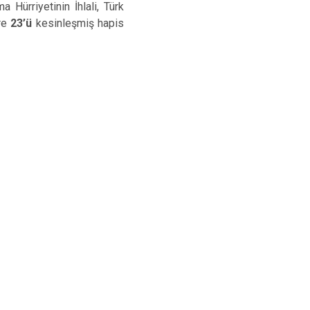
a Hürriyetinin İhlali, Türk
ere
23’ü
kesinleşmiş hapis