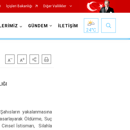
İçişleri Bakanlığı
Diğer Valilikler
LERİMİZ
GÜNDEM
İLETİŞİM
24
°C
IĞI
 Şahısların yakalanmasına
 Tasarlayarak Öldürme, Suç
Cinsel İstismarı, Silahla