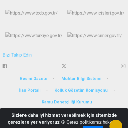
Bizi Takip Edin
Resmi Gazete
Muhtar Bilgi Sistemi
İlan Portalı
Kolluk Gözetim Komisyonu
Kamu Denetçiliği Kurumu
Sizlere daha iyi hizmet verebilmek için sitemizde
Çarşı Mah. İnönü Caddesi Milli İrade Meydanı No:1 Artvin
çerezlere yer veriyoruz
🍪 Çerez politikamız hakkında
0(466)212 10 08