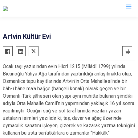
Valilikler
Artvin Kültür Evi
Ocak taşı yazısından evin Hicrî 1215 (Mîlâdî 1799) yılında
Bicanoğlu Yahya Ağa tarafından yaptırıldığı anlaşılmakta olup,
Osmanlıca tapu kayıtlarında Artvin'in Orta Mahallesi'nde bir
bâb-ı hâne ma'a bağçe (bahçeli konak) olarak geçen ve bir
Osmanlı-Türk şâheseri olan yapı aynı muhitte bulunan şimdiki
adıyla Orta Mahalle Camii’nin yapımından yaklaşık 16 yıl sonra
yapılmıştır. Ocağın sağ ve sol taraflarında yazıları yazan
ustaların isimleri yazılıdır ki; taş, duvar ve ağaç üzerinde
oymacılık sanatını işleyen, çizerek ve kazarak yazma tekniğini
kullanan bu usta san‘atkârlara o zamanlar “Hakkâk”