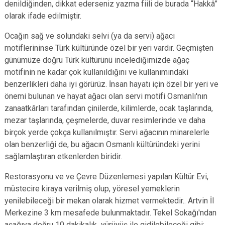
denildiğinden, dikkat ederseniz yazma fiili de burada “Hakkâ”
olarak ifade edilmiştir.
Ocağın sağ ve solundaki selvi (ya da servi) ağacı
motiflerininse Türk kültüründe özel bir yeri vardır. Geçmişten
günümüze doğru Türk kültürünü incelediğimizde ağaç
motifinin ne kadar çok kullanıldığını ve kullanımındaki
benzerlikleri daha iyi görürüz. İnsan hayatı için özel bir yeri ve
önemi bulunan ve hayat ağacı olan servi motifi Osmanlı'nın
zanaatkârları tarafından çinilerde, kilimlerde, ocak taşlarında,
mezar taşlarında, çeşmelerde, duvar resimlerinde ve daha
birçok yerde çokça kullanılmıştır. Servi ağacının minarelerle
olan benzerliği de, bu ağacın Osmanlı kültüründeki yerini
sağlamlaştıran etkenlerden biridir.
Restorasyonu ve ve Çevre Düzenlemesi yapılan Kültür Evi,
müstecire kiraya verilmiş olup, yöresel yemeklerin
yenilebileceği bir mekan olarak hizmet vermektedir.. Artvin İl
Merkezine 3 km mesafede bulunmaktadır. Tekel Sokağı'ndan
aşağıya doğru 10 dakikalık yürüyüş ile gidilebileceği gibi;