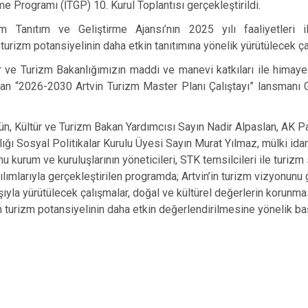
rme Programı (İTGP) 10. Kurul Toplantısı gerçekleştirildi.
zm Tanıtım ve Geliştirme Ajansı’nın 2025 yılı faaliyetleri i
n turizm potansiyelinin daha etkin tanıtımına yönelik yürütülecek ça
ür ve Turizm Bakanlığımızın maddi ve manevi katkıları ile himayele
an “2026-2030 Artvin Turizm Master Planı Çalıştayı” lansmanı
ün, Kültür ve Turizm Bakan Yardımcısı Sayın Nadir Alpaslan, AK Par
ğı Sosyal Politikalar Kurulu Üyesi Sayın Murat Yılmaz, mülki idar
mu kurum ve kuruluşlarının yöneticileri, STK temsilcileri ile turiz
ılımlarıyla gerçekleştirilen programda; Artvin’in turizm vizyonunu
ışıyla yürütülecek çalışmalar, doğal ve kültürel değerlerin korunma
n turizm potansiyelinin daha etkin değerlendirilmesine yönelik başl