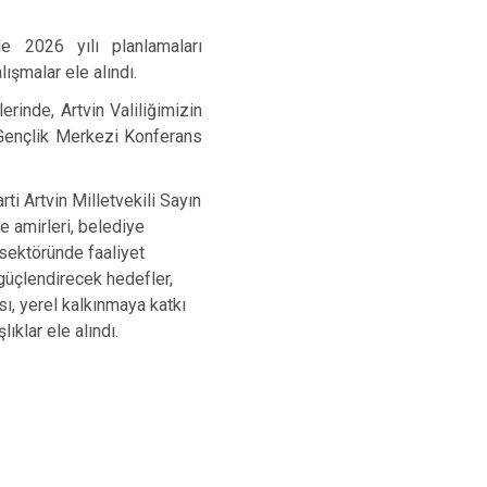
le 2026 yılı planlamaları
lışmalar ele alındı.
rinde, Artvin Valiliğimizin
 Gençlik Merkezi Konferans
ti Artvin Milletvekili Sayın
e amirleri, belediye
m sektöründe faaliyet
 güçlendirecek hedefler,
sı, yerel kalkınmaya katkı
ıklar ele alındı.