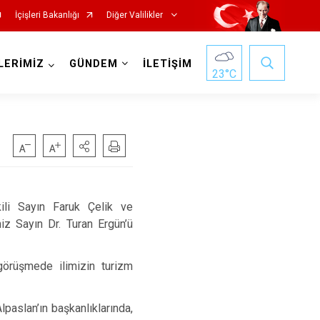
İçişleri Bakanlığı
Diğer Valilikler
LERİMİZ
GÜNDEM
İLETİŞİM
23
°C
ili Sayın Faruk Çelik ve
iz Sayın Dr. Turan Ergün’ü
görüşmede ilimizin turizm
paslan’ın başkanlıklarında,