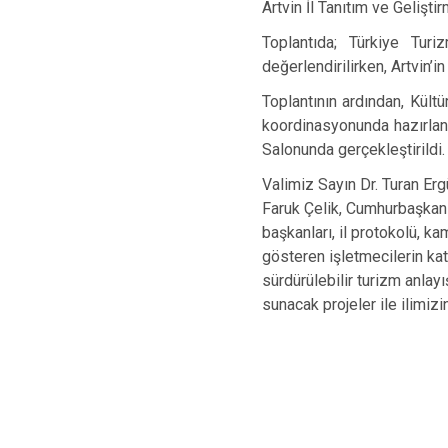
Artvin İl Tanıtım ve Gelişti
Toplantıda; Türkiye Turi
değerlendirilirken, Artvin’i
Toplantının ardından, Kült
koordinasyonunda hazırlan
Salonunda gerçekleştirildi.
Valimiz Sayın Dr. Turan Erg
Faruk Çelik, Cumhurbaşkanlı
başkanları, il protokolü, ka
gösteren işletmecilerin kat
sürdürülebilir turizm anlay
sunacak projeler ile ilimizi